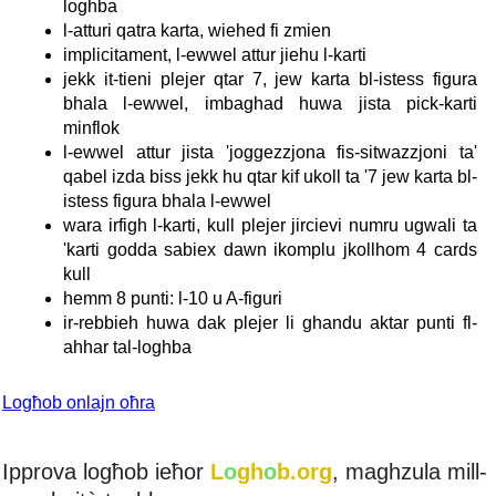
loghba
l-atturi qatra karta, wiehed fi zmien
implicitament, l-ewwel attur jiehu l-karti
jekk it-tieni plejer qtar 7, jew karta bl-istess figura
bhala l-ewwel, imbaghad huwa jista pick-karti
minflok
l-ewwel attur jista 'joggezzjona fis-sitwazzjoni ta'
qabel izda biss jekk hu qtar kif ukoll ta '7 jew karta bl-
istess figura bhala l-ewwel
wara irfigh l-karti, kull plejer jircievi numru ugwali ta
'karti godda sabiex dawn ikomplu jkollhom 4 cards
kull
hemm 8 punti: l-10 u A-figuri
ir-rebbieh huwa dak plejer li ghandu aktar punti fl-
ahhar tal-loghba
Logħob onlajn oħra
Ipprova logħob ieħor
L
o
gh
o
b.org
, maghzula mill-