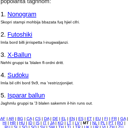
popolarità taghhom:
1.
Nonogram
Skopri stampi mohbija bbazata fuq hjiel cifri.
2.
Futoshiki
Imla bord billi jirrispetta l-inugwaljanzi.
3.
X-Ballun
Nehhi gruppi ta 'blalen fl-ordni dritt.
4.
Sudoku
Imla bil cifri bord 9x9, ma 'restrizzjonijiet.
5.
Isparar ballun
Jaghmlu gruppi ta '3 blalen sakemm il-hin runs out.
AF
|
AR
|
BG
|
CA
|
CS
|
DA
|
DE
|
EL
|
EN
|
ES
|
ET
|
EU
|
FI
|
FR
|
GA
|
HI
|
HR
|
HU
|
ID
|
IS
|
IT
|
JA
|
KO
|
LT
|
LV
|
MT
|
NL
|
PL
|
PT
|
RO
|
RU
|
SL
|
SO
|
SQ
|
SV
|
SW
|
TH
|
TL
|
TR
|
UK
|
UR
|
VI
|
ZH
|
ZU