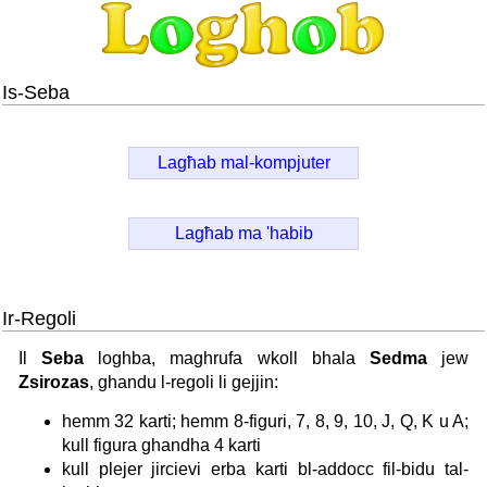
Is-Seba
Lagħab mal-kompjuter
Lagħab ma 'habib
Ir-Regoli
Il
Seba
loghba, maghrufa wkoll bhala
Sedma
jew
Zsirozas
, ghandu l-regoli li gejjin:
hemm 32 karti; hemm 8-figuri, 7, 8, 9, 10, J, Q, K u A;
kull figura ghandha 4 karti
kull plejer jircievi erba karti bl-addocc fil-bidu tal-