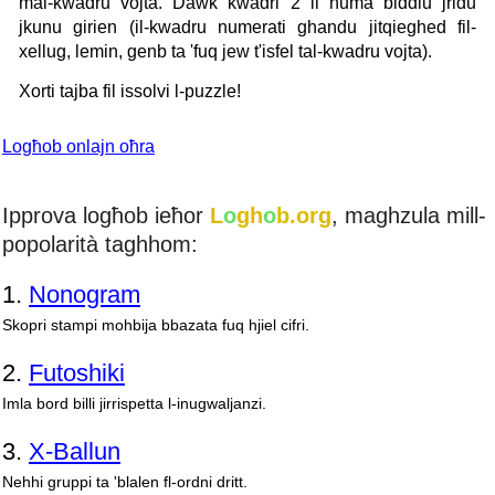
mal-kwadru vojta. Dawk kwadri 2 li huma biddlu jridu
jkunu girien (il-kwadru numerati ghandu jitqieghed fil-
xellug, lemin, genb ta 'fuq jew t'isfel tal-kwadru vojta).
Xorti tajba fil issolvi l-puzzle!
Logħob onlajn oħra
Ipprova logħob ieħor
L
o
gh
o
b.org
, maghzula mill-
popolarità taghhom:
1.
Nonogram
Skopri stampi mohbija bbazata fuq hjiel cifri.
2.
Futoshiki
Imla bord billi jirrispetta l-inugwaljanzi.
3.
X-Ballun
Nehhi gruppi ta 'blalen fl-ordni dritt.