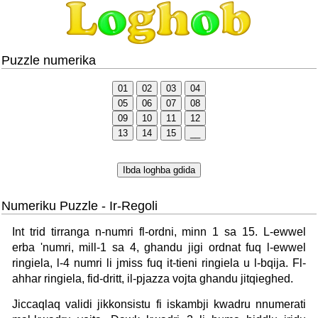
Puzzle numerika
Numeriku Puzzle - Ir-Regoli
Int trid tirranga n-numri fl-ordni, minn 1 sa 15. L-ewwel
erba 'numri, mill-1 sa 4, ghandu jigi ordnat fuq l-ewwel
ringiela, l-4 numri li jmiss fuq it-tieni ringiela u l-bqija. Fl-
ahhar ringiela, fid-dritt, il-pjazza vojta ghandu jitqieghed.
Jiccaqlaq validi jikkonsistu fi iskambji kwadru nnumerati