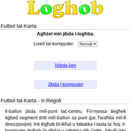
Futbol tal-Karta
Agħżel min jibda l-logħba.
Livell tal-kompjuter:
Nibda jien
Jibda l-kompjuter
Futbol tal-Karta - Ir-Regoli
Il-ballun jibda mill-punt taċ-ċentru. Fil-mossa tiegħek
tiġbed segment dritt mill-ballun sa punt ġar, f'waħda mit-8
direzzjonijiet. Inti tilgħab bl-ikħal u tattakka l-lasta ta' fuq; il-
kompjuter jilgħab bl-aħdar u jattakka dik t'isfel. Jirbaħ min