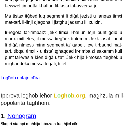
l-ewwel jimbotta l-ballun fil-lasta tal-avversarju.
Ma tistax tiġbed fuq segment li diġà jeżisti u lanqas timxi
mat-tarf. Il-linji djagonali jistgħu jaqsmu lil xulxin.
Ir-regola tar-rimbalz: jekk timxi l-ballun lejn punt ġdid u
mhux mittiefes, il-mossa tiegħek tintemm. Jekk tasal f'punt
li diġà ntmess minn segment ta' qabel, jew tirbaund mat-
tarf, tibqa' timxi - u tista' tgħaqqad ir-rimbalzi sakemm kull
punt tal-wasla kien diġà użat. Jekk hija l-mossa tiegħek u
m'għandekx mossa legali, titlef.
Logħob onlajn oħra
Ipprova logħob ieħor
L
o
gh
o
b.org
, maghzula mill-
popolarità taghhom:
1.
Nonogram
Skopri stampi mohbija bbazata fuq hjiel cifri.