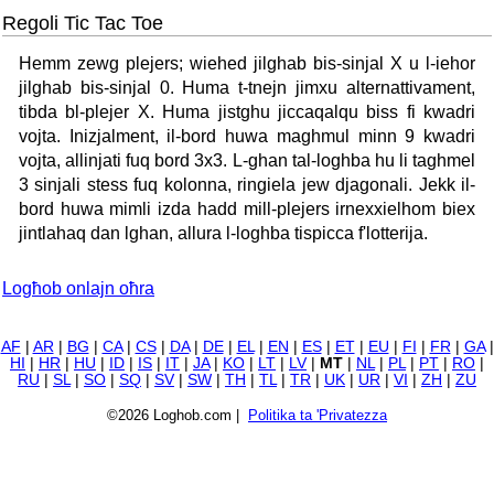
Regoli Tic Tac Toe
Hemm zewg plejers; wiehed jilghab bis-sinjal X u l-iehor
jilghab bis-sinjal 0. Huma t-tnejn jimxu alternattivament,
tibda bl-plejer X. Huma jistghu jiccaqalqu biss fi kwadri
vojta. Inizjalment, il-bord huwa maghmul minn 9 kwadri
vojta, allinjati fuq bord 3x3. L-ghan tal-loghba hu li taghmel
3 sinjali stess fuq kolonna, ringiela jew djagonali. Jekk il-
bord huwa mimli izda hadd mill-plejers irnexxielhom biex
jintlahaq dan lghan, allura l-loghba tispicca f'lotterija.
Logħob onlajn oħra
AF
|
AR
|
BG
|
CA
|
CS
|
DA
|
DE
|
EL
|
EN
|
ES
|
ET
|
EU
|
FI
|
FR
|
GA
|
HI
|
HR
|
HU
|
ID
|
IS
|
IT
|
JA
|
KO
|
LT
|
LV
|
MT
|
NL
|
PL
|
PT
|
RO
|
RU
|
SL
|
SO
|
SQ
|
SV
|
SW
|
TH
|
TL
|
TR
|
UK
|
UR
|
VI
|
ZH
|
ZU
©2026 Loghob.com |
Politika ta 'Privatezza